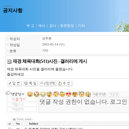
notice
공지사항
부 고
|
애사
|
경사
|
동문동정
|
기타
ㆍ
작성자
강주완
ㆍ
작성일
2003-05-14 (수)
ㆍ
분류
기타
재경 체육대회(5/11)사진 - 갤러리에 게시
재경 체육대회 사진을 갤러리에 올렸습니다.
즐감하세요.