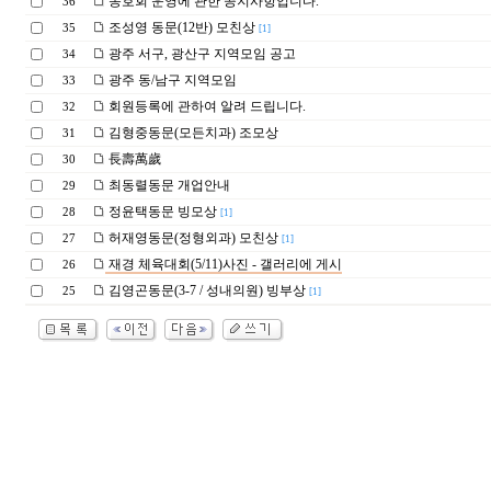
동호회 운영에 관한 공지사항입니다.
36
조성영 동문(12반) 모친상
35
[1]
광주 서구, 광산구 지역모임 공고
34
광주 동/남구 지역모임
33
회원등록에 관하여 알려 드립니다.
32
김형중동문(모든치과) 조모상
31
長壽萬歲
30
최동렬동문 개업안내
29
정윤택동문 빙모상
28
[1]
허재영동문(정형외과) 모친상
27
[1]
재경 체육대회(5/11)사진 - 갤러리에 게시
26
김영곤동문(3-7 / 성내의원) 빙부상
25
[1]