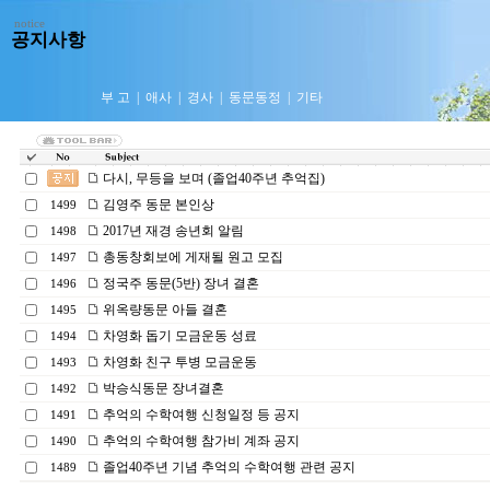
notice
공지사항
부 고
|
애사
|
경사
|
동문동정
|
기타
다시, 무등을 보며 (졸업40주년 추억집)
김영주 동문 본인상
1499
2017년 재경 송년회 알림
1498
총동창회보에 게재될 원고 모집
1497
정국주 동문(5반) 장녀 결혼
1496
위옥량동문 아들 결혼
1495
차영화 돕기 모금운동 성료
1494
차영화 친구 투병 모금운동
1493
박승식동문 장녀결혼
1492
추억의 수학여행 신청일정 등 공지
1491
추억의 수학여행 참가비 계좌 공지
1490
졸업40주년 기념 추억의 수학여행 관련 공지
1489