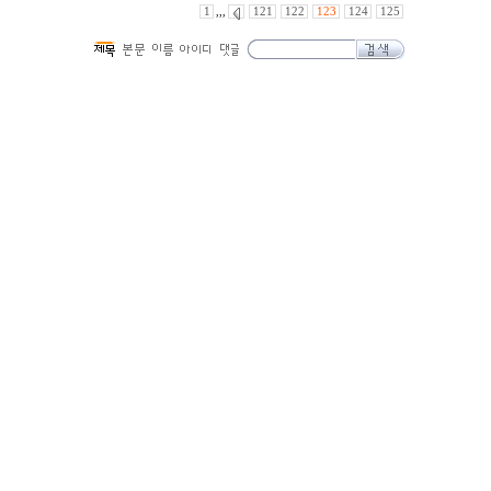
1
,,,
121
122
123
124
125