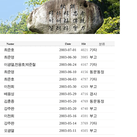
분류
최준호
기타
2003-07-01
4021
최준영
부고
2003-06-30
3985
이광열,전용호,박준철
기타
2003-06-24
4167
최준영
동문동정
2003-06-10
4156
최준호
기타
2003-06-03
4797
이천희
부고
2003-05-30
4269
배용성
경사
2003-05-29
4716
김훈종
동문동정
2003-05-20
4769
강주완
부고
2003-05-20
4740
이천희
부고
2003-05-16
4591
강주완
기타
2003-05-14
3769
오광열
부고
2003-05-11
4505