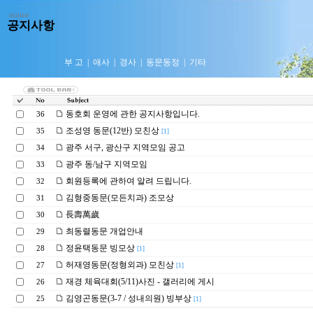
notice
공지사항
부 고
|
애사
|
경사
|
동문동정
|
기타
동호회 운영에 관한 공지사항입니다.
36
조성영 동문(12반) 모친상
35
[1]
광주 서구, 광산구 지역모임 공고
34
광주 동/남구 지역모임
33
회원등록에 관하여 알려 드립니다.
32
김형중동문(모든치과) 조모상
31
長壽萬歲
30
최동렬동문 개업안내
29
정윤택동문 빙모상
28
[1]
허재영동문(정형외과) 모친상
27
[1]
재경 체육대회(5/11)사진 - 갤러리에 게시
26
김영곤동문(3-7 / 성내의원) 빙부상
25
[1]