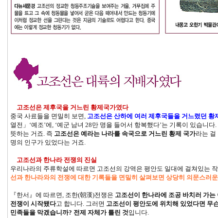
고조선은 제후국을 거느린 황제국가였다
중국 사료들을 면밀히 보면,
고조선은 산하에 여러 제후국들을 거느렸던 황
열전」‘예조’에, ‘예군 남녀 28만 명을 들어서 항복했다’는 기록이 있습니다.
뜻하는 거죠. 즉
고조선은 예라는 나라를 속국으로 거느린 황제 국가
라는 걸
명의 인구가 있었다는 거죠.
고조선과 한나라 전쟁의 진실
우리나라의 주류학설에 따르면 고조선의 강역은 평안도 일대에 걸쳐있는 작
선과 한나라와의 전쟁에 대한 기록들을 면밀히 살펴보면 상당히 의문스러운
『한서』에 따르면, 조한(朝漢)전쟁은
고조선이 한나라에 조공 바치러 가는 
전쟁이 시작됐다
고 합니다. 그러면
고조선이 평안도에 위치해 있었다면 무슨
민족들을 막겠습니까? 전제 자체가 틀린 것
입니다.