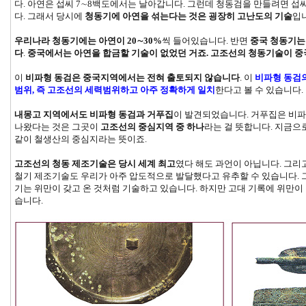
다. 아연은 섭씨 7∼8백도에서는 날아갑니다. 그런데 청동검을 만들려면 섭씨
다. 그래서 당시에
청동기에 아연을 섞는다는 것은 굉장히 고난도의 기술
입
우리나라 청동기에는 아연이 20∼30%
씩 들어있습니다. 반면
중국 청동기는
다
.
중국에서는 아연을 합금할 기술이 없었던 거죠. 고조선의 청동기술이 
이
비파형 동검은 중국지역에서는 전혀 출토되지 않습니다
. 이
비파형 동검
범위, 즉 고조선의 세력범위하고 아주 정확하게 일치
한다고 볼 수 있습니다.
내몽고 지역에서도 비파형 동검과 거푸집
이 발견되었습니다. 거푸집은 비파
나왔다는 것은 그곳이
고조선의 중심지역 중 하나
라는 걸 뜻합니다. 지금
같이 철생산의 중심지라는 뜻이죠.
고조선의 청동 제조기술은 당시 세계 최고
였다 해도 과언이 아닙니다. 그리
철기 제조기술도 우리가 아주 압도적으로 발달했다고 유추할 수 있습니다. 
기는 위만이 갖고 온 것처럼 기술하고 있습니다. 하지만 고대 기록에 위만이
습니다.