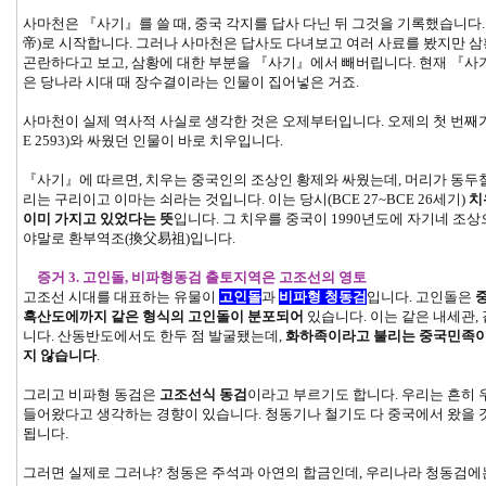
사마천은 『사기』를 쓸 때, 중국 각지를 답사 다닌 뒤 그것을 기록했습니다
帝)로 시작합니다. 그러나 사마천은 답사도 다녀보고 여러 사료를 봤지만 
곤란하다고 보고, 삼황에 대한 부분을 『사기』에서 빼버립니다. 현재 『사
은 당나라 시대 때 장수결이라는 인물이 집어넣은 거죠.
사마천이 실제 역사적 사실로 생각한 것은 오제부터입니다. 오제의 첫 번째가 황
E 2593)와 싸웠던 인물이 바로 치우입니다.
『사기』에 따르면, 치우는 중국인의 조상인 황제와 싸웠는데, 머리가 동두
리는 구리이고 이마는 쇠라는 것입니다. 이는 당시(BCE 27~BCE 26세기)
치
이미 가지고 있었다는 뜻
입니다. 그 치우를 중국이 1990년도에 자기네 조
야말로 환부역조(換父易祖)입니다.
증거 3. 고인돌, 비파형동검 출토지역은 고조선의 영토
고조선 시대를 대표하는 유물이
고인돌
과
비파형 청동검
입니다. 고인돌은
흑산도에까지 같은 형식의 고인돌이 분포되어
있습니다. 이는 같은 내세관,
니다. 산동반도에서도 한두 점 발굴됐는데,
화하족이라고 불리는 중국민족이
지 않습니다
.
그리고 비파형 동검은
고조선식 동검
이라고 부르기도 합니다. 우리는 흔히
들어왔다고 생각하는 경향이 있습니다. 청동기나 철기도 다 중국에서 왔을
됩니다.
그러면 실제로 그러냐? 청동은 주석과 아연의 합금인데, 우리나라 청동검에