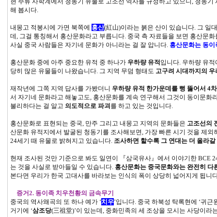
현 주류 사학계에서 청동기 유물로 고조선 역사를 규정하고 있으니, 청동기
해 봅시다.
내몽고 적봉시에 가면 북쪽에
홍산
(紅山)이라는 붉은 산이 있습니다. 그 일
데, 그걸 통칭해서 홍산문화라고 부릅니다. 중국 측 자료들을 보면 홍산문
사실 중국 사람들은 자기네 문화가 아니라는 걸 잘 압니다.
홍산문화는 동이
홍산문화 중에 아주 중요한 유적 중 하나가
우하량 유적
입니다. 우하량 유적
당히 많은 유물들이 나왔습니다. 그 지역 무덤 형태도
고구려 시대까지의 우
재작년에 그쪽 지역 답사를 가봤더니
우하량 유적 한가운데를 뻥 뚫어서 4
서 자기네 문화라고 해놓고도, 홍산문화를 계속 연구해서 그것이 동이문화
불리하다는 걸 알고
의도적으로 파괴
를 하고 있는 것입니다.
홍산문화로 표현되는 중국, 만주 그리고 내몽고 지역의 문화들은
고조선의 
산문화 유적지에서 발굴된 청동기를 조사해보면, 가장 빠른 시기 것을 제외하
24세기 때 유물로 밝혀지고 있습니다.
조사하면 할수록 그 연대는 더 올라갈
현재 조사된 것만 기준으로 봐도 일연이 『삼국유사』에서 이야기한 BCE 
는 것을 사실로 받아들일 수 있습니다.
홍산문화는 중국문화와는 완전히 다른
본다면 우리가 한국 고대사를 바라보는 인식의 폭이 상당히 넓어지게 됩니
증거2. 동이족 치우천황의 금속무기
중국의 역사왜곡의 또 하나 예가 ‘
치우
’입니다. 중국 하북성 탁록현에 ‘귀근
거기에 ‘
삼조당
(三祖堂)’이 있는데, 중화민족의 세 조상을 모시는 사당이라