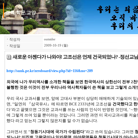
edu
교육/학문,교양
ㆍ
작성자
outsider
ㆍ
작성일
2009-10-19 (월)
새로운 아젠다가 나와야! 고조선은 언제 건국되었나? -정선교
http://sunk.pe.kr/zeroboard/view.php?id=116&no=209
외국에 나가 우리역사를 소개한 책들을 보면 한국역사의 상한선이 전부 2
불행한 것은 이것이 전부 우리나라 역사학자들이 쓴 책을 보고 그렇게 소개
우리 국사 교과서를 보면, 앞에 고대사 부분이 상당히 애매하게 기술되어 있
면, “일연의 『삼국유사』에 따르면 BCE 2333년에 고조선을
건국했다고 한
다’라고 끝맺으면 그것은 교과서를 쓰는 사람의 인식이 반영된 것인데, ‘∼
에 그렇게 쓰여 있을 뿐이라는 것입니다. 그러면 과연 이 국사교과서를 저
했다 라고 믿는지 그렇지 않은지를 알 수가 없습니다.
그러면서 또 “
청동기시대에 국가가 수립된다
”라고 쓰여 있습니다. 그러면
되느냐? 이집트 고왕국이나 잉카문명, 마야문명들은 청동기시대가 아닙니