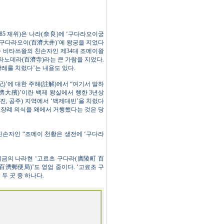
~585 재위)은 나라(奈良)에 ‘구다라오이궁
‘구다라오이(百濟大井)’에 왕궁을 지었다
라 비타쓰왕의 친손자인 제34대 조메이왕
다라노데라(百濟寺)라는 큰 가람을 지었다.
례를 치렀다’는 내용도 있다.
’에 대한 주해(註解)에서 “여기서 말하
濟大殯)’이란 백제 왕실에서 행한 3년상
웅진, 공주) 지역에서 ‘백제대빈’을 치렀다
한 장례 의식을 왜에서 거행했다는 것은 당
친손자인 “조메이 천황은 생전에 ‘구다라
지금의 나라현 ‘고료초 구다라(廣陵町 百
(百濟郵便局)’도 영업 중이다. ‘고료초 구
두 곳 중 하나다.