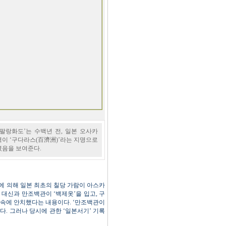
팔랑화도’는 수백년 전, 일본 오사카
이 ‘구다라스(百濟洲)’라는 지명으로
렸음을 보여준다.
등에 의해 일본 최초의 칠당 가람이 아스카
 대신과 만조백관이 ‘백제옷’을 입고, 구
 속에 안치했다는 내용이다. ‘만조백관이
. 그러나 당시에 관한 ‘일본서기’ 기록