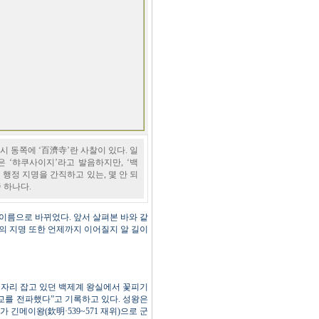
시 동쪽에 ‘百濟寺’란 사찰이 있다. 일
 ‘햐쿠사이지’라고 발음하지만, ‘백
 행정 지명을 간직하고 있는, 몇 안 되
중 하나다.
이름으로 바뀌었다. 앞서 살펴본 바와 같
곳의 지명 또한 언제까지 이어질지 알 길이
에 자리 잡고 있던 백제계 왕실에서 꽃피기
 불교를 전파했다”고 기록하고 있다. 성왕은
 긴메이왕(欽明·539~571 재위)으로 군