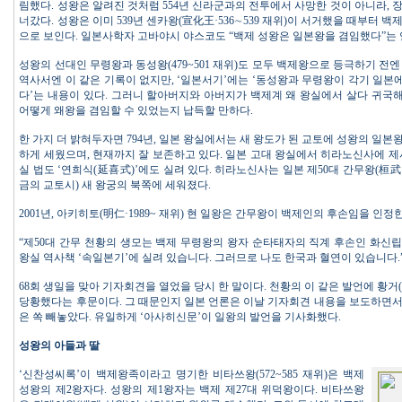
림했다. 성왕은 알려진 것처럼 554년 신라군과의 전투에서 사망한 것이 아니라, 
너갔다. 성왕은 이미 539년 센카왕(宣化王·536∼539 재위)이 서거했을 때부터 
으로 보인다. 일본사학자 고바야시 야스코도 “백제 성왕은 일본왕을 겸임했다”는
성왕의 선대인 무령왕과 동성왕(479~501 재위)도 모두 백제왕으로 등극하기 전엔 
역사서엔 이 같은 기록이 없지만, ‘일본서기’에는 ‘동성왕과 무령왕이 각기 일
다’는 내용이 있다. 그러니 할아버지와 아버지가 백제계 왜 왕실에서 살다 귀
어떻게 왜왕을 겸임할 수 있었는지 납득할 만하다.
한 가지 더 밝혀두자면 794년, 일본 왕실에서는 새 왕도가 된 교토에 성왕의 일
하게 세웠으며, 현재까지 잘 보존하고 있다. 일본 고대 왕실에서 히라노신사에 제사
실 법도 ‘연희식(延喜式)’에도 실려 있다. 히라노신사는 일본 제50대 간무왕(桓武·
금의 교토시) 새 왕궁의 북쪽에 세워졌다.
2001년, 아키히토(明仁·1989~ 재위) 현 일왕은 간무왕이 백제인의 후손임을 인정한
“제50대 간무 천황의 생모는 백제 무령왕의 왕자 순타태자의 직계 후손인 화신립
왕실 역사책 ‘속일본기’에 실려 있습니다. 그러므로 나도 한국과 혈연이 있습니다.
68회 생일을 맞아 기자회견을 열었을 당시 한 말이다. 천황의 이 같은 발언에 황
당황했다는 후문이다. 그 때문인지 일본 언론은 이날 기자회견 내용을 보도하면
은 쏙 빼놓았다. 유일하게 ‘아사히신문’이 일왕의 발언을 기사화했다.
성왕의 아들과 딸
‘신찬성씨록’이 백제왕족이라고 명기한 비타쓰왕(572~585 재위)은 백제
성왕의 제2왕자다. 성왕의 제1왕자는 백제 제27대 위덕왕이다. 비타쓰왕