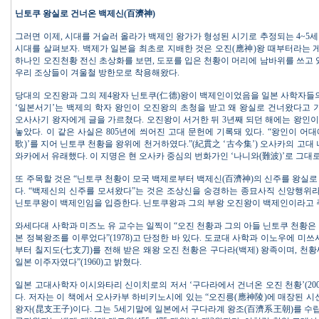
닌토쿠 왕실로 건너온 백제신(百濟神)
그러면 이제, 시대를 거슬러 올라가 백제인 왕가가 형성된 시기로 추정되는 4~5세기,
시대를 살펴보자. 백제가 일본을 최초로 지배한 것은 오진(應神)왕 때부터라는 게
하나인 오진천황 전신 초상화를 보면, 도포를 입은 천황이 머리에 남바위를 쓰고 있
우리 조상들이 겨울철 방한모로 착용해왔다.
당대의 오진왕과 그의 제4왕자 닌토쿠(仁德)왕이 백제인이었음을 일본 사학자들의
‘일본서기’는 백제의 학자 왕인이 오진왕의 초청을 받고 왜 왕실로 건너왔다고 
오사사기 왕자에게 글을 가르쳤다. 오진왕이 서거한 뒤 3년째 되던 해에는 왕인
놓았다. 이 같은 사실은 805년에 씌어진 고대 문헌에 기록돼 있다. “왕인이 어
歌)’를 지어 닌토쿠 천황을 왕위에 천거하였다.”(紀貫之 ‘古今集’) 오사카의 고대
와카에서 유래했다. 이 지명은 현 오사카 중심의 번화가인 ‘나니와(難波)’로 그대
또 주목할 것은 “닌토쿠 천황이 모국 백제로부터 백제신(百濟神)의 신주를 왕실로 모셔
다. “백제신의 신주를 모셔왔다”는 것은 조상신을 숭경하는 종묘사직 신앙행위라
닌토쿠왕이 백제인임을 입증한다. 닌토쿠왕과 그의 부왕 오진왕이 백제인이라고 
와세다대 사학과 미즈노 유 교수는 일찍이 “오진 천황과 그의 아들 닌토쿠 천황은
본 정복왕조를 이루었다”(1978)고 단정한 바 있다. 도쿄대 사학과 이노우에 미
부터 칠지도(七支刀)를 전해 받은 왜왕 오진 천황은 구다라(백제) 왕족이며, 천
일본 이주자였다”(1960)고 밝혔다.
일본 고대사학자 이시와타리 신이치로의 저서 ‘구다라에서 건너온 오진 천황’(200
다. 저자는 이 책에서 오사카부 하비키노시에 있는 “오진릉(應神陵)에 매장된 시
왕자(昆支王子)이다. 그는 5세기말에 일본에서 구다라계 왕조(百濟系王朝)를 수립