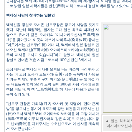
곤지왕자는 백제 제21대 개로왕(455~475 재위)의 제2왕자다. 이처럼 한일 고
으로 밝힌 일본 사학자들은 반한(反韓) 세력으로부터 정신적 박해를 받고 있으니 
백제신 사당에 참배하는 일본인
백제신을 왕실로 모셔온 닌토쿠왕은 왕도에 사당을 짓기도
했다. 지난해 10월29일, 필자는 고대 일본 최초의 백제신 사
당으로 유서가 깊은 오사카의 ‘미시마카모신사(三島鴨神
社)’를 찾아갔다. 이곳의 마쓰이 나리후사(松井位幾) 궁사는
“이곳에서는 닌토쿠(仁德) 어대 때, 백제에서 일본 왕실로 건
너오신 백제대신(百濟大神) 오야마쓰미노카미(大山積神) 신
주의 제사를 모시고 있습니다”라고 말했다. 백제신이 일본
왕실로 건너온 것은 지금으로부터 1600년 전인 5세기다.
조상 대대로 백제신 제사를 모셔왔다는 마쓰이 나리후사 궁
사는 이 고장 오사카 요도가와(淀川) 상류 동쪽에서 사당을
지켜온 백제인 후손 이구치 아키오(伊口明生) 등 열여섯 가
문 대표들과 함께 5년의 노력 끝에 2006년 사당 역사에 관한
책을 펴냈다. 이 책 ‘三島鴨神社史’의 서두에 다음과 같은 내
용이 실려 있다.
“닌토쿠 천황은 가와치(河內·오사카 옛 지명)에 ‘만다 큰제
방’을 쌓으시는 동시에 요도가와 강변 터전을 지켜주시는 신
(神)으로서 백제로부터 오야마쓰미노카미를 이 고장 미시마
(御島·三島의 이두식 한자어와 같은 의미)로 모셨습니다. 왕
▲ 일본 최초의
도 난바(難波)를 지켜주시는 수호신으로서 이 신사를 계속해
‘미시마카모신사(
서 모셔왔습니다.”