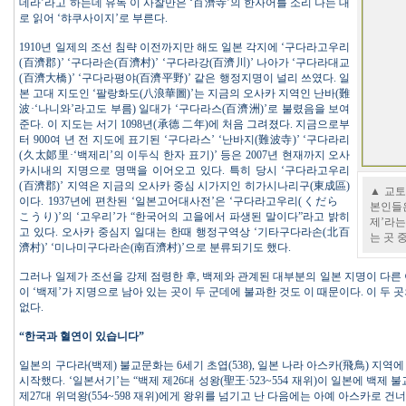
데라’라고 하는데 유독 이 사찰만은 ‘百濟寺’의 한자어를 소리 나는 대
로 읽어 ‘햐쿠사이지’로 부른다.
1910년 일제의 조선 침략 이전까지만 해도 일본 각지에 ‘구다라고우리
(百濟郡)’ ‘구다라손(百濟村)’ ‘구다라강(百濟川)’ 나아가 ‘구다라대교
(百濟大橋)’ ‘구다라평야(百濟平野)’ 같은 행정지명이 널리 쓰였다. 일
본 고대 지도인 ‘팔랑화도(八浪華圖)’는 지금의 오사카 지역인 난바(難
波·‘나니와’라고도 부름) 일대가 ‘구다라스(百濟洲)’로 불렸음을 보여
준다. 이 지도는 서기 1098년(承德 二年)에 처음 그려졌다. 지금으로부
터 900여 년 전 지도에 표기된 ‘구다라스’ ‘난바지(難波寺)’ ‘구다라리
(久太郞里·‘백제리’의 이두식 한자 표기)’ 등은 2007년 현재까지 오사
카시내의 지명으로 명맥을 이어오고 있다. 특히 당시 ‘구다라고우리
(百濟郡)’ 지역은 지금의 오사카 중심 시가지인 히가시나리구(東成區)
▲ 교토
이다. 1937년에 편찬된 ‘일본고어대사전’은 ‘구다라고우리(くだら
본인들은
こうり)’의 ‘고우리’가 “한국어의 고을에서 파생된 말이다”라고 밝히
제’라는
고 있다. 오사카 중심지 일대는 한때 행정구역상 ‘기타구다라손(北百
는 곳 
濟村)’ ‘미나미구다라손(南百濟村)’으로 분류되기도 했다.
그러나 일제가 조선을 강제 점령한 후, 백제와 관계된 대부분의 일본 지명이 다른 
이 ‘백제’가 지명으로 남아 있는 곳이 두 군데에 불과한 것도 이 때문이다. 이 두 
없다.
“한국과 혈연이 있습니다”
일본의 구다라(백제) 불교문화는 6세기 초엽(538), 일본 나라 아스카(飛鳥) 지역
시작했다. ‘일본서기’는 “백제 제26대 성왕(聖王·523~554 재위)이 일본에 백제
제27대 위덕왕(554~598 재위)에게 왕위를 넘기고 난 다음에는 아예 아스카로 건너가