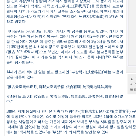
은 긴메이왕(백제 성왕)이 서거하자 왕위를 계승했다. 그와 동시에 최고대
신으로 20세의 백제인 귀족 소가노우마코(蘇我馬子)를 등용했다. 교토부
립대학 사학과 가도와키 데이지 교수는 소가노우마코 대신이 백제 제21대
개로왕(455~475 재위)의 신하였던 ‘백제조신 목만치(木滿致)의 5대손’이
라고 밝혔다.
비타쓰왕은 576년 3월, 18세의 가시키야 공주를 왕후로 맞았다. 가시키야
공주는 다름 아닌 왕의 이복동생, 그러니까 성왕의 제2공주였다. 근친결혼
을 한 셈이다. 가시키야 공주는 비타쓰왕과의 사이에 2남5녀를 뒀으며, 서
기 592년에 일본 최초의 여왕으로 등극했다. 제33대 일본왕인 스이코 여왕
(推古·592~628 재위)으로 36년간, 아버지가 포교한 백제 불교문화를 눈부
시게 꽃피웠다. 이 시기는 일본 역사에서 ‘아스카 문화 시대’(592~645)로
높이 평가받는다.
14세기 초에 씌어진 일본 불교 왕조사인 ‘부상략기(扶桑略記)’에는 다음과
같은 내용이 있다.
▲‘
지역
“推古天皇元年正月, 蘇我大臣馬子宿. 依合戰願, 於飛鳥地建法興寺,
불
立刹柱日 島大臣竝百餘人 皆着百濟服, 觀者悉悅, 以佛舍利, 籠置刹柱礎
中.”
588년, 백제 왕실에서 건너온 건축가 태량미태(太良未太), 문가고자(文賈古子) 
에 착공됐다. 위 대목은, 스이코 여왕이 등극한 직후인 593년 1월에 소가노우마코
경하는 사람들이 기뻐하는 가운데 백제에서 보내온 부처님 사리함을 찰주의 기초
‘백제복’을 입었다’는 것은 스이코 여왕의 아스카 왕실이 백제계 왕가임을 말해준다
에서는 ‘백제복을 입었다’는 ‘부상략기’의 대목을 발견할 수 없다.