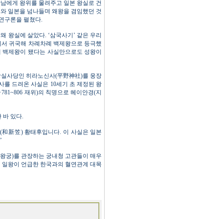
장남에게 왕위를 물려주고 일본 왕실로 건
백제와 일본을 넘나들며 왜왕을 겸임했던 것
 연구론을 펼쳤다.
왜 왕실에 살았다. ‘삼국사기’ 같은 우리
본에서 귀국해 차례차례 백제왕으로 등극했
국해 백제왕이 됐다는 사실만으로도 성왕이
본왕실사당인 히라노신사(平野神社)를 웅장
를 드려온 사실은 10세기 초 제정된 왕
781~806 재위)의 칙명으로 헤이안경(지
 바 있다.
(和新笠) 황태후입니다. 이 사실은 일본
”
거(왕궁)를 관장하는 궁내청 고관들이 매우
서 일왕이 언급한 한국과의 혈연관계 대목