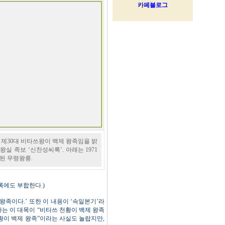
 제30대 비타쓰왕이 백제 왕족임을 밝
왕실 족보 ‘신찬성씨록’. 아래는 1971
된 무령왕릉.
록에도 부합한다.)
왕족이다.’ 또한 이 내용이 ‘속일본기’라
사는 이 대목이 “비타쓰 천황이 백제 왕족
황이 백제 왕족”이라는 사실도 놀랍지만,