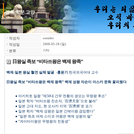
edu
교육/학문,교양
ㆍ
작성자
outsider
ㆍ
작성일
2008-05-18 (일)
ㆍ
분류
기타
日왕실 족보 “비타쓰왕은 백제 왕족”
백제-일본 왕실 혈연 실체 발굴 -홍윤기
한국외국어대 교수
日왕실 족보 “비타쓰왕은 백제 왕족” 백제 성왕 자손이 아스카 문화 꽃피웠다
● 아키히토 일왕 “제50대 간무 천황의 생모는 무령왕 후손”
● 일본 학자 “비타쓰왕 친손자, ‘百濟天皇’으로 불려”
● 일본 고대 지도, 현 오사카 지역 ‘百濟洲’로 표기
● 일본 학자 “백제 성왕은 일본 긴메이왕 겸임했다”
● “일본 최초 여제 스이코 여왕은 백제 성왕의 딸”
● “게이타이왕은 무령왕의 친동생”