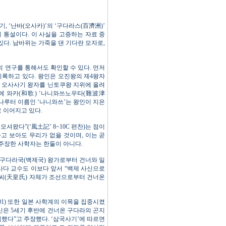
 ‘난바(오사카)’의 ‘구다라스(百濟洲)’
 통설이다. 이 사실을 고증하는 자료 중
다. 남바위는 가죽을 댄 기다란 모자로,
 연구를 통해서도 확인할 수 있다. 먼저
기록하고 있다. 왕인은 오진왕의 제4왕자
이 오사사기 왕자를 닌토쿠왕 지위에 올려
대에 와카(和歌) ‘나니와쓰노우타(難波津
 나루터 이름인 ‘나니와쓰’는 왕인이 지은
로 이어지고 있다.
왔다”(‘風土記’ 8~10C 편찬)는 점이
고 보아도 무리가 없을 것이며, 이는 곧
주장한 사학자는 한둘이 아니다.
 구다라국(백제국) 왕가로부터 건너와 일
쓰사다 교수도 이보다 앞서 “백제 사신으로
황씨(天皇氏) 자체가 조선으로부터 건너온
1) 또한 일본 사학계의 이목을 집중시켰
신은 5세기 후반에 건너온 구다라의 곤지
했다”고 주장했다. ‘삼국사기’에 따르면