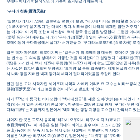
우에다 박사의 학문적 양심에 가슴이 뜨거워졌기 때문이다.
‘구다라 천황(百濟天皇)’
‘일본서기’(서기 720년, 일본왕실 편찬)에 보면, “제30대 비타쓰 천황(敏達·572
(百濟大井宮)’을 지었다”는 대목이 있다. 비타쓰왕이 나라의 백제인 집단 거주지 
는 얘기다. 이 기록 또한 비타쓰왕이 백제 왕족 출신임을 방증한다. 그뿐만 아니
(舒明·629∼641 재위)도 나라의 ‘구다라강(百濟川) 옆에 구다라궁(百濟宮)과 구
조메이왕이 구다라궁에서 살다가 서거했을 때 ‘구다라노오모가리(百濟大殯)’로 장
일본 학자 마유즈미 히로미치씨는 ‘일본서기’의 조메이왕 대목인 ‘조메이기(舒明紀)
는 빈소는 그 의식을 성대하게 거행한 것을 의미한다”고 설명했다. ‘백제대빈(百
(喪)을 가리킨다. 백제 제25대 무령왕(501∼523 재위)이 왕도(王都)였던 곰나루(
는 사실은 1971년 출토된 무령왕의 ‘묘지명’을 통해 입증됐다. 백제 왕실의 성대
시 나라 땅을 지배한 백제 왕가의 세력이 절대적이었음을 추찰케 한다.
한편 일본 고대 사학자인 세이조대 사학과 사에키 아리키요 교수는 비타쓰왕의 
천황(百濟天皇)’이라고 불렸을 것이다”라고 발표한 바 있다.
서기 572년에 등극한 비타쓰왕이 ‘백제대정궁’을 세운 오이(大井)는 어디인가. 
濟)’라는 게 일본 사학계의 통설이다. 이곳에는 2007년 11월 현재 ‘구다라 우편국
다라(百濟)’는 지금까지 일본에서 ‘백제’라는 행정 지명을 고스란히 간직하고 있는 
나머지 한 곳은 교토시 동쪽의 ‘히가시 오우미시 햐쿠사이지초(東近江
市百濟寺町)’다. 이 이름은 일본 최대의 비와코 호수 너머 스즈카산(鈴
鹿山) 등성이에 우뚝 서 있는 유서 깊은 사찰에서 비롯됐다. 이 사찰의
이름은 ‘샤카산 햐쿠사이지(百濟寺)’, 일본에서는 ‘百濟寺’를 ‘구다라