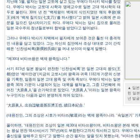
지난해 5월, 필자는 일본 교토에 살고 있는 우에다 마사키 박사를 찾았
다. 우에다 박사는 교토대 사학과 명예교수로 일본 고대 역사학의 태
두로 불린다. 30여 년 전 “백제왕이 백제의 식민지였던 왜의 후왕(侯
王)에게 ‘백제 칠지도(七支刀)’를 하사했다”고 밝혀 일본 사회에 큰 파
문을 일으킨 당사자이기도 하다. 우에다 박사는 당시 집으로 몰려든
일본 국수주의 청년들로부터 협박을 받았다고 털어놨다.
그러나 우에다 박사가 자택에서 필자에게 보여준 것은 훨씬 더 충격적
인 내용을 담고 있었다. 그는 자신의 집안에서 조상 대대로 고이 간직
해온 ‘신찬성씨록(新撰姓氏錄)’을 꺼내 보이며 이렇게 말했다.
“제30대 비타쓰왕은 백제 왕족입니다.”
서기 815년 일본 왕실이 편찬한 ‘신찬성씨록’은 일본 고대의 왕도(王
都)였던 ‘헤이안경’(지금의 교토시)의 왕족과 귀족 1182개 가문의 신분
을 기록한, 일종의 일본 고대 왕족 및 귀족 족보다. 우에다 박사는 일본
왕족 30개 가문이 나열되어 있는 대목을 펼쳐놓고, 그중 12번째에 씌
▲ 일본
어진 ‘大原眞人’을 손가락으로 짚었다. ‘大原眞人’이라는 일본 왕족이
힌 일본
누구인지는 다음과 같이 분명하게 씌어 있었다.
년 발굴
‘大原眞人. 出自諡敏達孫百濟王也. 續日本紀合.’
(대원진인, 그의 조상은 시호가 비타쓰(敏達)라는 백제 왕족이니라. ‘속일본기’ 기
풀이하면, ‘대원진인의 조상이 일본 제30대 비타쓰왕이며, 비타쓰왕은 본래 백제 
는 왕실 편찬 역사서(서기 797년)에도 부합한다고까지 적시하고 있다. 우에다 박
출신임을 말해주고 있다”고 말했다. 순간 필자는 말을 잇지 못했는데, “비타쓰 천