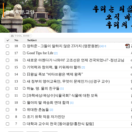
edu
교육/학문,교양
장하준 - 그들이 말하지 않은 23가지 (영문원본)
18
[4]+1
Good Tips for Life
17
[2]
새로운 아젠다가 나와야! 고조선은 언제 건국되었나? -정선교님
o
16
기억력과 창의력, 뭘 키워줘야 할까
o
15
[2]
日왕실 족보 “비타쓰왕은 백제 왕족”
o
14
새 정부의 영어교육안, 무엇이 문제인가 (신경구 교수)
13
하늘. 땅. 물의 친구들
o
12
[1]
[과학세상/곽상수]식물국회? 식물에 대한 모독
11
월야의 딸 곽승희 연대 합격
10
[1]
위대한 촌놈들
9
[2]
조기 유학 적응 자가진단
8
대학과 교수의 천국 [동아광장/홍찬식 칼럼]
7