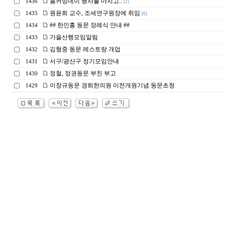
홈커밍데이 행사를 마치고..
1436
[2]
원윤희 교수, 조세연구원장에 취임
1435
[6]
## 한인홍 동문 장례식 안내 ##
1434
가을산행모임알림
1433
김형중 동문 레스토랑 개업
1432
서구/광산구 정기모임안내
1431
정철, 정권동문 부친 부고
1430
이창규동문 경희한의원 이전개원기념 동문초청
1429