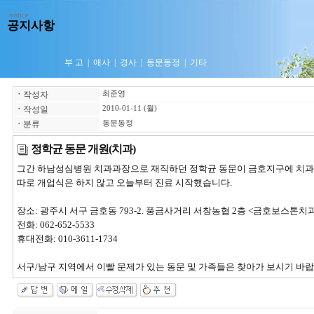
notice
공지사항
부 고
|
애사
|
경사
|
동문동정
|
기타
ㆍ
작성자
최준영
ㆍ
작성일
2010-01-11 (월)
ㆍ
분류
동문동정
정학균 동문 개원(치과)
그간 하남성심병원 치과과장으로 재직하던 정학균 동문이 금호지구에 치과
따로 개업식은 하지 않고 오늘부터 진료 시작했습니다.
장소: 광주시 서구 금호동 793-2. 풍금사거리 서창농협 2층 <금호보스톤치
전화: 062-652-5533
휴대전화: 010-3611-1734
서구/남구 지역에서 이빨 문제가 있는 동문 및 가족들은 찾아가 보시기 바랍