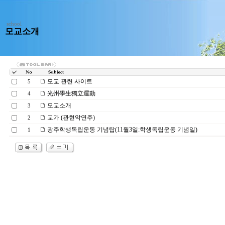
school
모교소개
모교 관련 사이트
5
光州學生獨立運動
4
모교소개
3
교가 (관현악연주)
2
광주학생독립운동 기념탑(11월3일:학생독립운동 기념일)
1