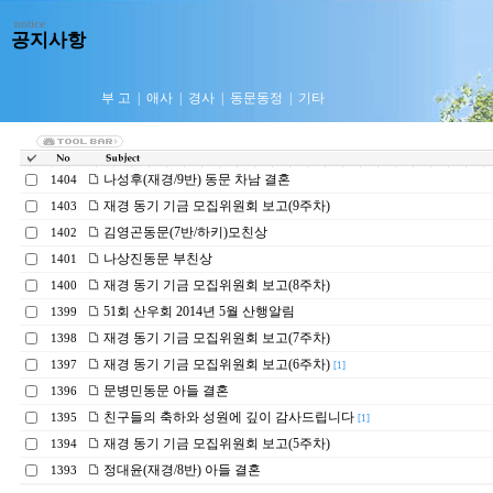
notice
공지사항
부 고
|
애사
|
경사
|
동문동정
|
기타
나성후(재경/9반) 동문 차남 결혼
1404
재경 동기 기금 모집위원회 보고(9주차)
1403
김영곤동문(7반/하키)모친상
1402
나상진동문 부친상
1401
재경 동기 기금 모집위원회 보고(8주차)
1400
51회 산우회 2014년 5월 산행알림
1399
재경 동기 기금 모집위원회 보고(7주차)
1398
재경 동기 기금 모집위원회 보고(6주차)
1397
[1]
문병민동문 아들 결혼
1396
친구들의 축하와 성원에 깊이 감사드립니다
1395
[1]
재경 동기 기금 모집위원회 보고(5주차)
1394
정대윤(재경/8반) 아들 결혼
1393