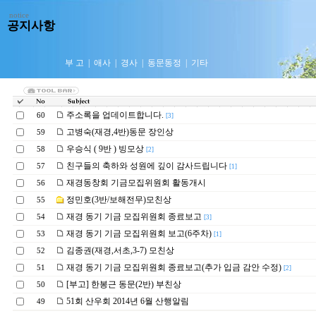
notice
공지사항
부 고
|
애사
|
경사
|
동문동정
|
기타
주소록을 업데이트합니다.
60
[3]
고병숙(재경,4반)동문 장인상
59
우승식 ( 9반 ) 빙모상
58
[2]
친구들의 축하와 성원에 깊이 감사드립니다
57
[1]
재경동창회 기금모집위원회 활동개시
56
정민호(3반/보해전무)모친상
55
재경 동기 기금 모집위원회 종료보고
54
[3]
재경 동기 기금 모집위원회 보고(6주차)
53
[1]
김종권(재경,서초,3-7) 모친상
52
재경 동기 기금 모집위원회 종료보고(추가 입금 감안 수정)
51
[2]
[부고] 한봉근 동문(2반) 부친상
50
51회 산우회 2014년 6월 산행알림
49