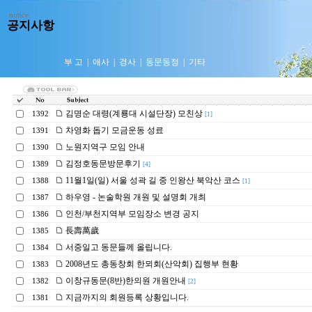
notice
공지사항
부 고
|
애사
|
경사
|
동문동정
|
기타
김명순 대령(계룡대 시설단장) 모친상
1392
[1]
차영화 돕기 모금운동 성료
1391
노원지역구 모임 안내
1390
김정호동문방문후기
1389
[4]
11월1일(일) 서울 성곽 길 중 인왕산 북악산 코스
1388
[1]
하우영 - 논술학원 개원 및 설명회 개최
1387
인천/부천지역부 모임장소 변경 공지
1386
長壽萬歲
1385
서중일고 동문들께 올립니다.
1384
2008년도 총동창회 한뫼회(산악회) 집행부 현황
1383
이창규동문(8반)한의원 개원안내
1382
[2]
지금까지의 회원등록 상황입니다.
1381