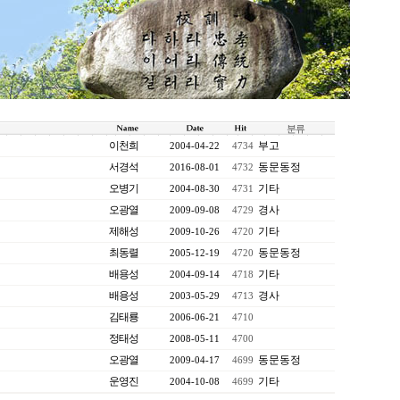
분류
이천희
부고
2004-04-22
4734
서경석
동문동정
2016-08-01
4732
오병기
기타
2004-08-30
4731
오광열
경사
2009-09-08
4729
제해성
기타
2009-10-26
4720
최동렬
동문동정
2005-12-19
4720
배용성
기타
2004-09-14
4718
배용성
경사
2003-05-29
4713
김태룡
2006-06-21
4710
정태성
2008-05-11
4700
오광열
동문동정
2009-04-17
4699
운영진
기타
2004-10-08
4699