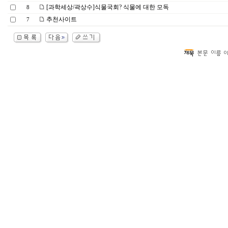
[과학세상/곽상수]식물국회? 식물에 대한 모독
8
추천사이트
7