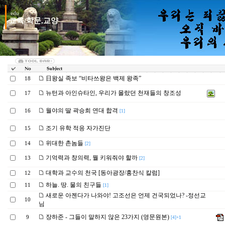
edu
교육/학문,교양
日왕실 족보 “비타쓰왕은 백제 왕족”
18
뉴턴과 아인슈타인, 우리가 몰랐던 천재들의 창조성
17
월야의 딸 곽승희 연대 합격
16
[1]
조기 유학 적응 자가진단
15
위대한 촌놈들
14
[2]
기억력과 창의력, 뭘 키워줘야 할까
13
[2]
대학과 교수의 천국 [동아광장/홍찬식 칼럼]
12
하늘. 땅. 물의 친구들
11
[1]
새로운 아젠다가 나와야! 고조선은 언제 건국되었나? -정선교
10
님
장하준 - 그들이 말하지 않은 23가지 (영문원본)
9
[4]+1